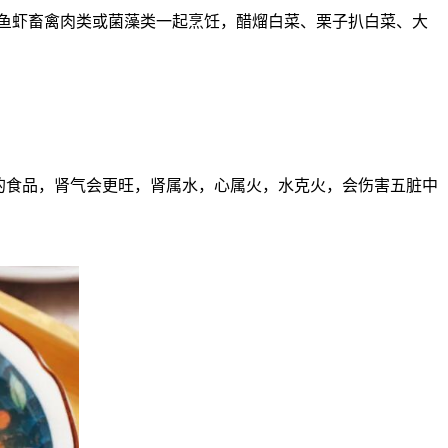
鱼虾畜禽肉类或菌藻类一起烹饪，醋熘白菜、栗子扒白菜、大
的食品，肾气会更旺，肾属水，心属火，水克火，会伤害五脏中