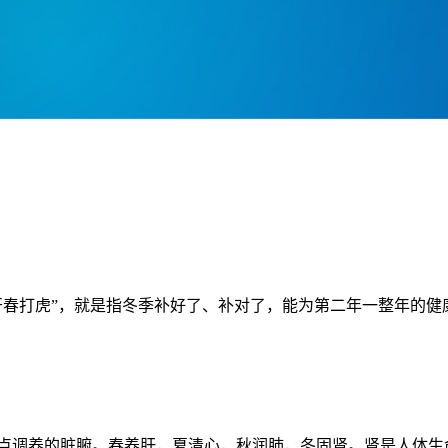
开春打虎”，就是指冬季补好了、补对了，能为第二年一整年的健
点调养的脏腑。春养肝，夏清心，秋润肺，冬固肾。肾是人体生命