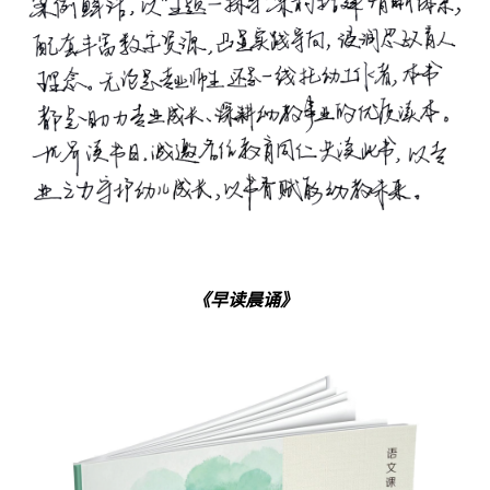
《早读晨诵》